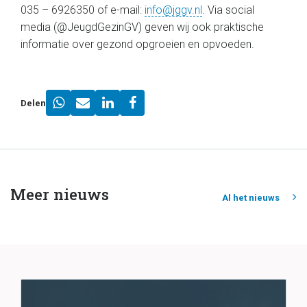
035 – 6926350 of e-mail:
info@jggv.nl
. Via social
media (@JeugdGezinGV) geven wij ook praktische
informatie over gezond opgroeien en opvoeden.
Delen
Meer nieuws
Al het nieuws