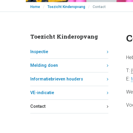
Home
/
Toezicht Kinderopvang
/
Contact
C
Toezicht Kinderopvang
Inspectie
Heb
Melding doen
T:
(
E:
Informatiebrieven houders
We 
VE-indicatie
Voo
Contact