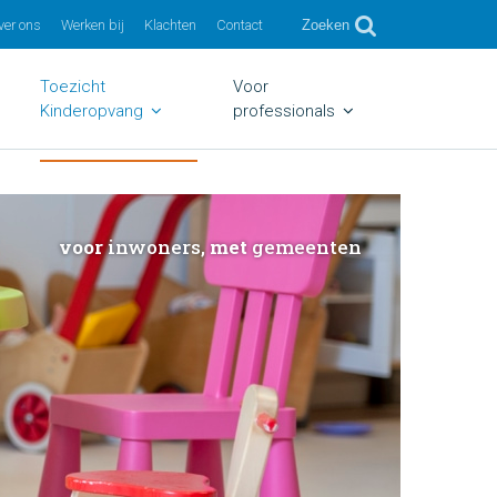
ver ons
Werken bij
Klachten
Contact
Zoeken
Toezicht
Voor
Kinderopvang
professionals
voor
inwoners,
met
gemeenten