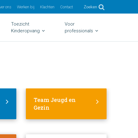
ver ons
Werken bij
Klachten
Contact
Zoeken
Toezicht
Voor
Kinderopvang
professionals
Team Jeugd en
Gezin