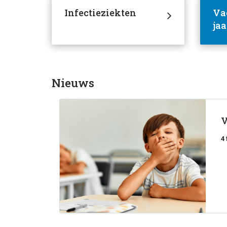
Infectieziekten
Vac
jaa
Nieuws
V
4