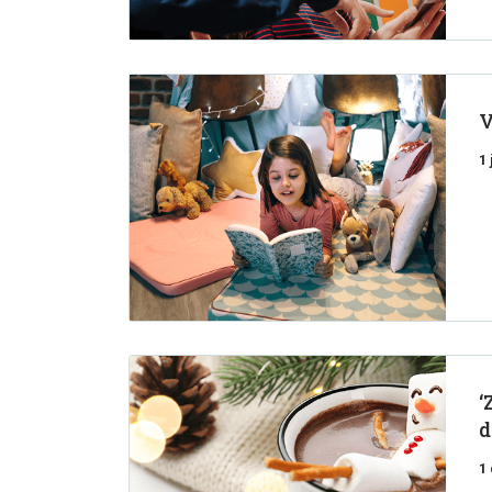
V
1
‘
d
1