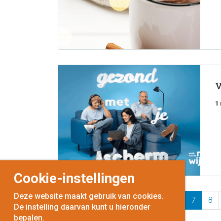
V
1
Cookie-instellingen
Deze website maakt gebruik van cookies.
vorige
1
2
3
4
5
6
7
8
De instelling daarvan kunt u hieronder
bepalen.