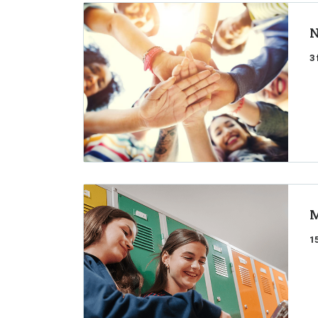
N
3
M
1