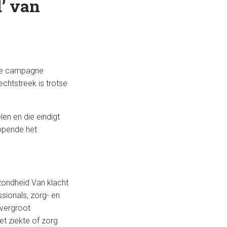
’ van
n de campagne
chtstreek is trotse
len en die eindigt
opende het
ezondheid Van klacht
sionals, zorg- en
vergroot
t ziekte of zorg