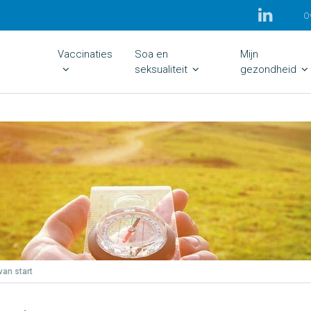
O
Vaccinaties
Soa en
Mijn
seksualiteit
gezondheid
van start