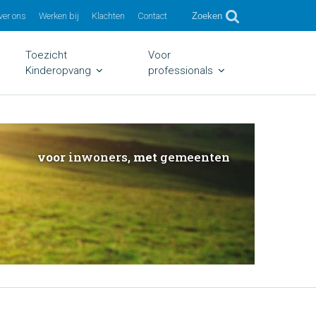
ver ons
Werken bij
Klachten
Contact
Zoeken
Toezicht
Voor
Kinderopvang
professionals
voor
inwoners,
met
gemeenten