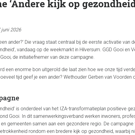
 ‘Andere kijk op gezondheid
 juni 2026
ij een ander?’ Die vraag staat centraal bij de eerste activatie va
ondheid’, vandaag op de weekmarkt in Hilversum. GGD Gooi en Ve
Gooi, de initiatiefnemer van deze campagne.
rd een enorme bon uitgerold die laat zien hoe we onze tijd verde
hoeveel tijd geef je een ander? Wethouder Gerben van Voorden 
pagne
ondheid’ is onderdeel van het IZA-transformatieplan positieve g
ond Gooi. In dit samenwerkingsverband werken inwoners, profes
es en gemeenten samen aan een gezondere regio. De campagne 
trokkenheid rondom een bredere kijk op gezondheid, waarbij nie