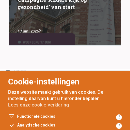
gezondheid’ van start
17 juni 2026
Cookie-instellingen
Deze website maakt gebruik van cookies. De
instelling daarvan kunt u hieronder bepalen.
Lees onze cookie-verklaring
voor
inwoners,
met
gemeenten
Functionele cookies
i
Toegankelijkheidsverklaring
Analytische cookies
i
Gegevensbescherming