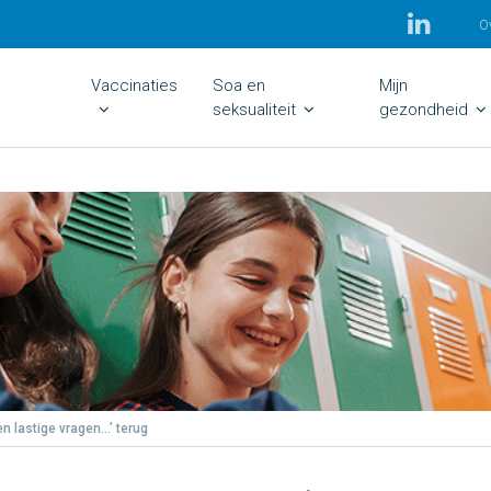
O
Vaccinaties
Soa en
Mijn
seksualiteit
gezondheid
en lastige vragen…’ terug