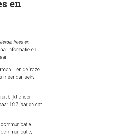
es en
liefde, likes en
aar informatie en
gaan.
ermen – en de ‘roze
 is meer dan seks
uit blijkt onder
aar 18,7 jaar en dat
en communicatie
n communicatie,