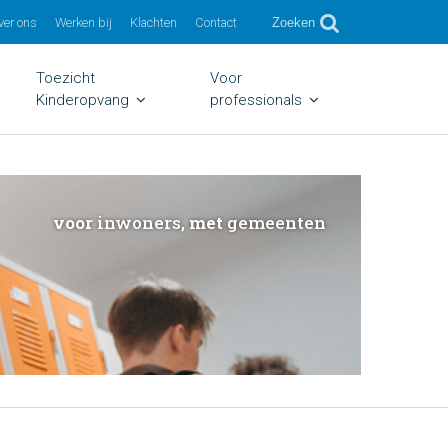
ver ons
Werken bij
Klachten
Contact
Zoeken
Toezicht
Voor
Kinderopvang
professionals
voor
inwoners,
met
gemeenten