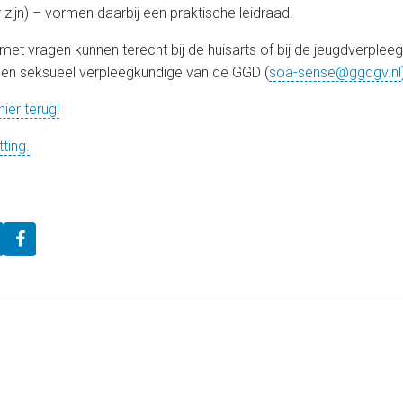
zijn) – vormen daarbij een praktische leidraad.
met vragen kunnen terecht bij de huisarts of bij de jeugdverplee
 en seksueel verpleegkundige van de GGD (
soa-sense@ggdgv.nl
ier terug!
ting.