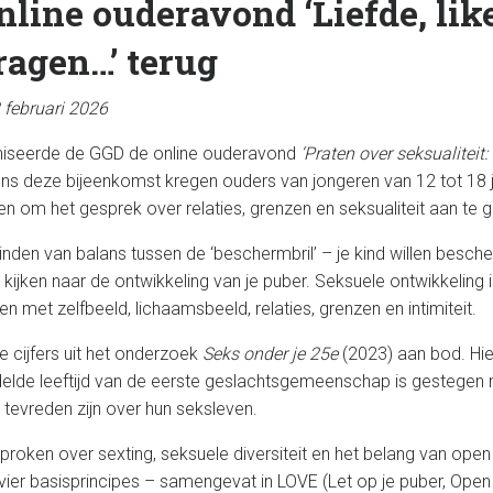
nline ouderavond ‘Liefde, lik
ragen…’ terug
 februari 2026
aniseerde de GGD de online ouderavond
‘Praten over seksualiteit: 
dens deze bijeenkomst kregen ouders van jongeren van 12 tot 18 j
n om het gesprek over relaties, grenzen en seksualiteit aan te 
inden van balans tussen de ‘beschermbril’ – je kind willen besch
n kijken naar de ontwikkeling van je puber. Seksuele ontwikkeling
n met zelfbeeld, lichaamsbeeld, relaties, grenzen en intimiteit.
cijfers uit het onderzoek
Seks onder je 25e
(2023) aan bod. Hier
lde leeftijd van de eerste geslachtsgemeenschap is gestegen n
tevreden zijn over hun seksleven.
roken over sexting, seksuele diversiteit en het belang van op
vier basisprincipes – samengevat in LOVE (Let op je puber, Ope