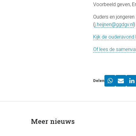
Voorbeeld geven, Er 
Ouders en jongeren 
(
j.heijnen@ggdgv.nl
)
Kijk de ouderavond h
Of lees de samenvat
Delen
Meer nieuws