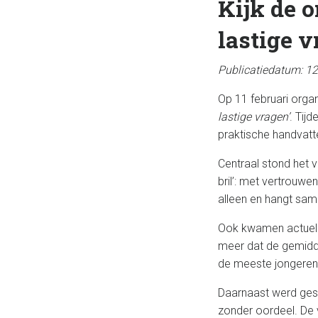
Kijk de o
lastige v
Publicatiedatum: 12
Op 11 februari org
lastige vragen’
. Tij
praktische handvatte
Centraal stond het v
bril’: met vertrouwe
alleen en hangt same
Ook kwamen actuele 
meer dat de gemidde
de meeste jongeren 
Daarnaast werd gesp
zonder oordeel. De 