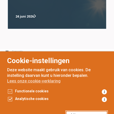
24 juni 2026
Cookie-instellingen
Deze website maakt gebruik van cookies. De
instelling daarvan kunt u hieronder bepalen.
Lees onze cookie-verklaring
voor
inwoners,
met
gemeenten
Functionele cookies
i
Toegankelijkheidsverklaring
Analytische cookies
i
Gegevensbescherming
Privacyverklaring
Cookieverklaring