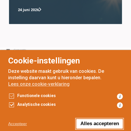
24 juni 2026
Cookie-instellingen
Deze website maakt gebruik van cookies. De
instelling daarvan kunt u hieronder bepalen.
Lees onze cookie-verklaring
voor
inwoners,
met
gemeenten
Functionele cookies
i
Toegankelijkheidsverklaring
Analytische cookies
i
Gegevensbescherming
Privacyverklaring
Cookieverklaring
Alles accepteren
Accepteer