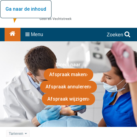
Ga naar de inhoud
Menu
Zoeken
Direct naar:
Afspraak maken
Afspraak annuleren
Afspraak wijzigen
Tarieven