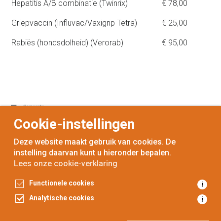
Hepatitis A/B combinatie (Twinrix)
€ 78,00
Griepvaccin (Influvac/Vaxigrip Tetra)
€ 25,00
Rabiës (hondsdolheid) (Verorab)
€ 95,00
Cookie-instellingen
Deze website maakt gebruik van cookies. De
instelling daarvan kunt u hieronder bepalen.
Lees onze cookie-verklaring
voor
inwoners,
met
gemeenten
Functionele cookies
i
Toegankelijkheidsverklaring
Analytische cookies
i
Gegevensbescherming
Privacyverklaring
Cookieverklaring