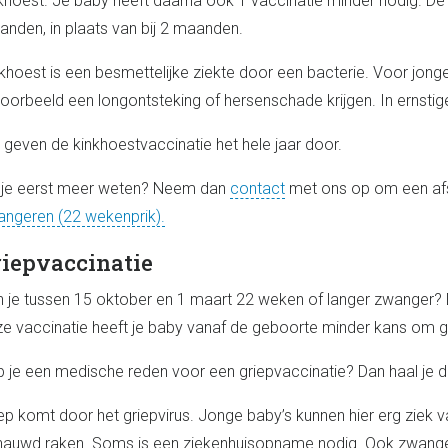
khoest. Je baby heeft daarna ook 1 vaccinatie minder nodig. De e
nden, in plaats van bij 2 maanden.
khoest is een besmettelijke ziekte door een bacterie. Voor jonge b
voorbeeld een longontsteking of hersenschade krijgen. In ernstig
geven de kinkhoestvaccinatie het hele jaar door.
 je eerst meer weten? Neem dan
contact
met ons op om een afs
ngeren (22 wekenprik).
iepvaccinatie
 je tussen 15 oktober en 1 maart 22 weken of langer zwanger? D
e vaccinatie heeft je baby vanaf de geboorte minder kans om gri
 je een medische reden voor een griepvaccinatie? Dan haal je de 
ep komt door het griepvirus. Jonge baby’s kunnen hier erg ziek 
auwd raken. Soms is een ziekenhuisopname nodig. Ook zwanger