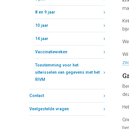
kin
maa
8 en 9 jaar
Kin
10 jaar
bij
14 jaar
We 
Vaccinatieweken
Wil
zwa
Toestemming voor het
uitwisselen van gegevens met het
Gr
RIVM
Ben
dez
Contact
Heb
Veelgestelde vragen
Gri
ben