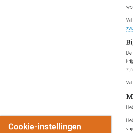
wor
Wil
zw
B
De 
kri
zij
Wil
M
Heb
Heb
Cookie-instellingen
vri