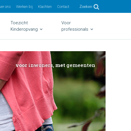
ver ons
Werken bij
Klachten
Contact
Zoeken
Toezicht
Voor
Kinderopvang
professionals
voor
inwoners,
met
gemeenten