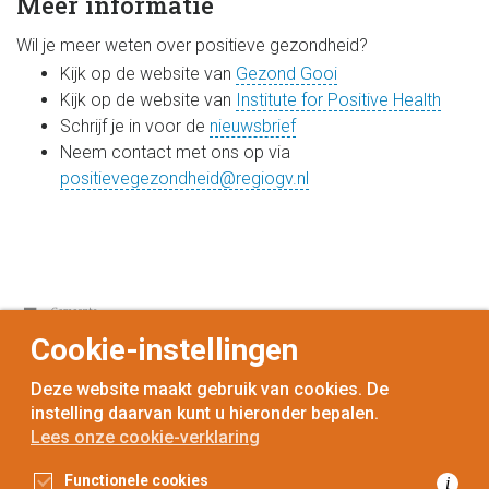
Meer informatie
Wil je meer weten over positieve gezondheid?
Kijk op de website van
Gezond Gooi
Kijk op de website van
Institute for Positive Health
Schrijf je in voor de
nieuwsbrief
Neem contact met ons op via
positievegezondheid@regiogv.nl
Cookie-instellingen
Deze website maakt gebruik van cookies. De
instelling daarvan kunt u hieronder bepalen.
Lees onze cookie-verklaring
voor
inwoners,
met
gemeenten
Functionele cookies
i