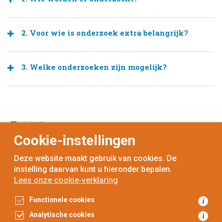
2. Voor wie is onderzoek extra belangrijk?
3. Welke onderzoeken zijn mogelijk?
Cookie-instellingen
Deze website maakt gebruik van cookies. De
instelling daarvan kunt u hieronder bepalen.
Lees onze cookie-verklaring
voor
inwoners,
met
gemeenten
Functionele cookies
i
Toegankelijkheidsverklaring
Analytische cookies
i
Gegevensbescherming