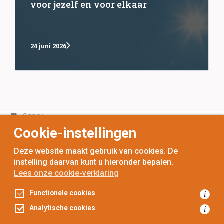
voor jezelf en voor elkaar
24 juni 2026
Cookie-instellingen
Deze website maakt gebruik van cookies. De
instelling daarvan kunt u hieronder bepalen.
Lees onze cookie-verklaring
voor
inwoners,
met
gemeenten
Functionele cookies
i
Toegankelijkheidsverklaring
Analytische cookies
i
Gegevensbescherming
Privacyverklaring