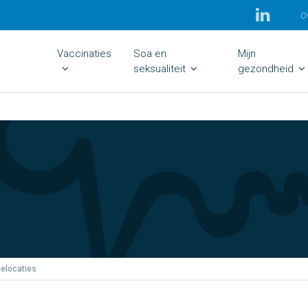
O
Vaccinaties
Soa en
Mijn
seksualiteit
gezondheid
ielocaties