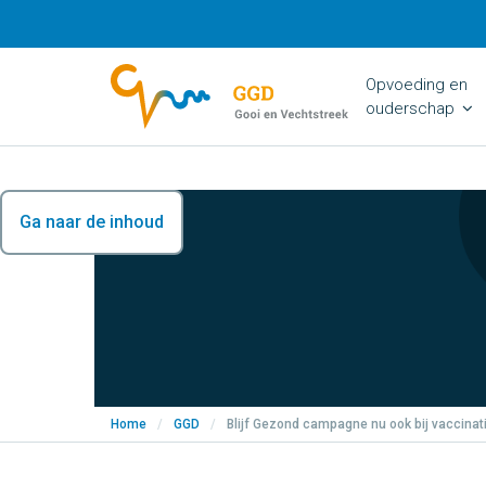
Opvoeding en
ouderschap
Ga naar de inhoud
Home
/
GGD
/
Blijf Gezond campagne nu ook bij vaccinat