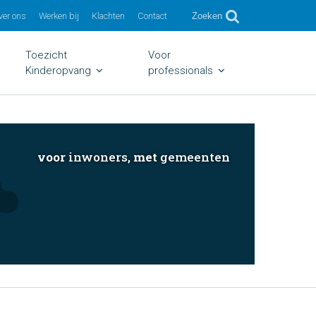
ver ons
Werken bij
Klachten
Contact
Zoeken
Toezicht
Voor
Kinderopvang
professionals
voor
inwoners,
met
gemeenten